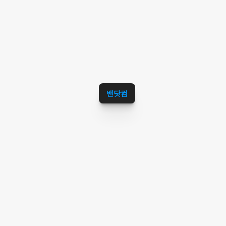
스,핫한공항서비스,인천공항블로그서비스,
인천공항카페서비스,인천공항커뮤니티서비
스,인천공항맛집추천,인천공항국내여행추
천,인천공항해외여행추천,인천공항날씨,인
천공항면세점추천,인천공항라운지추천,인
천공항버스,인천공항호화물,인천공항이사
콜밴,인천공항리무진추천,인천공항용달추
밴닷컴
천,인천공항캐리어추천,인천공항캠핑카추
천,인천공항에서김포공항