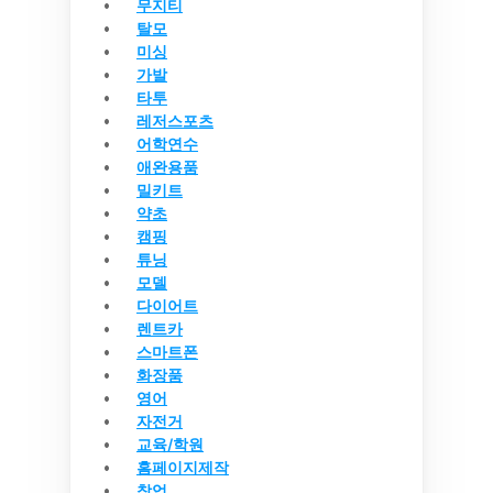
무지티
탈모
미싱
가발
타투
레저스포츠
어학연수
애완용품
밀키트
약초
캠핑
튜닝
모델
다이어트
렌트카
스마트폰
화장품
영어
자전거
교육/학원
홈페이지제작
창업