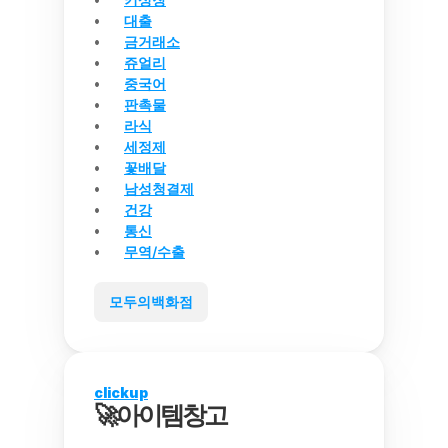
대출
금거래소
쥬얼리
중국어
판촉물
라식
세정제
꽃배달
남성청결제
건강
통신
무역/수출
모두의백화점
clickup
🚀아이템창고