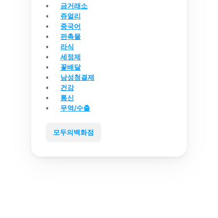
금거래소
쥬얼리
중국어
판촉물
라식
세정제
꽃배달
남성청결제
건강
통신
무역/수출
모두의백화점