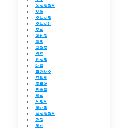
여성청결제
보험
오섹시팡
오섹시앱
주식
마케팅
과외
자격증
요트
키성장
대출
금거래소
쥬얼리
중국어
판촉물
라식
세정제
꽃배달
남성청결제
건강
통신