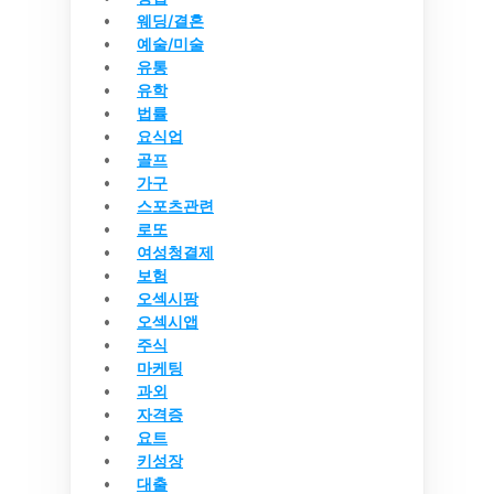
웨딩/결혼
예술/미술
유통
유학
법률
요식업
골프
가구
스포츠관련
로또
여성청결제
보험
오섹시팡
오섹시앱
주식
마케팅
과외
자격증
요트
키성장
대출