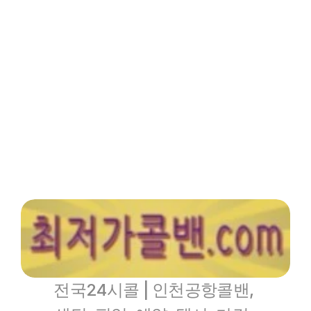
인기메뉴
파트너
핫블
XCLUB
최저가콜밴 -  부산동구
인천공항콜밴
전국24시콜 | 인천공항콜밴, 