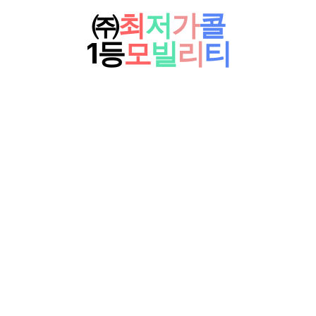
㈜
최
저
가
콜
1등
모
빌
리
티