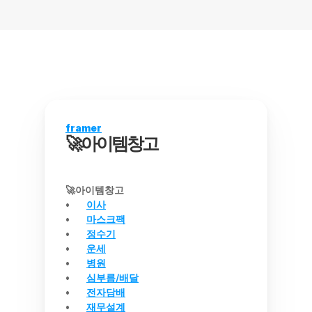
framer
🚀아이템창고
🚀아이템창고
이사
마스크팩
정수기
운세
병원
심부름/배달
전자담배
재무설계