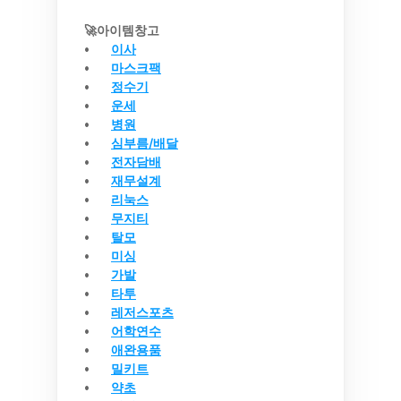
🚀아이템창고
이사
마스크팩
정수기
운세
병원
심부름/배달
전자담배
재무설계
리눅스
무지티
탈모
미싱
가발
타투
레저스포츠
어학연수
애완용품
밀키트
약초