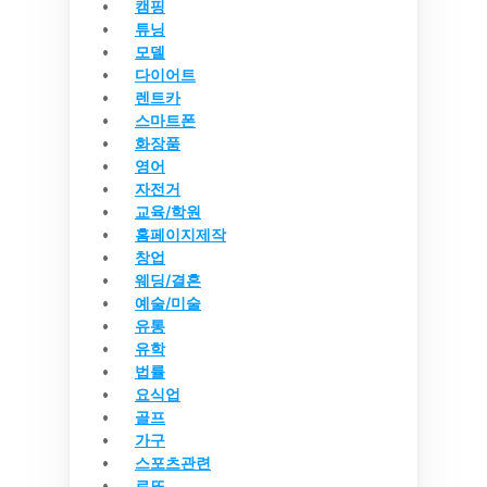
캠핑
튜닝
모델
다이어트
렌트카
스마트폰
화장품
영어
자전거
교육/학원
홈페이지제작
창업
웨딩/결혼
예술/미술
유통
유학
법률
요식업
골프
가구
스포츠관련
로또