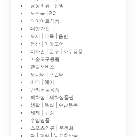
남성의류 | 신발
노트북 | PC
다이어트식품
대형가전
도서 | 교육 | 음반
등산 | 아웃도어
디자인 | 문구 | 사무용품
마술도구용품
렌탈서비스
모니터 | 프린터
바디 | 헤어
반려동물용품
백화점 | 제화상품권
생활 | 욕실 | 수납용품
세제 | 구강
수입명품
스포츠의류 | 운동화
쌀 | 과일 | 농수축산물