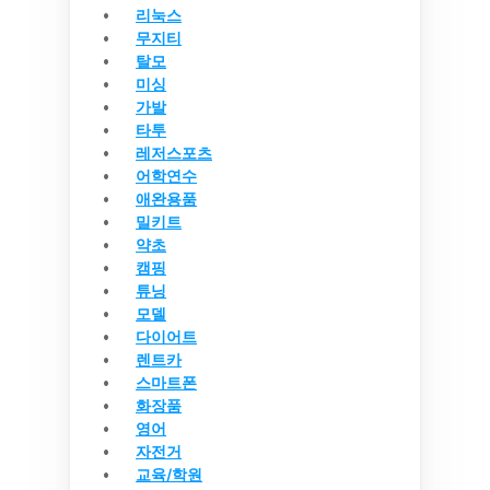
리눅스
무지티
탈모
미싱
가발
타투
레저스포츠
어학연수
애완용품
밀키트
약초
캠핑
튜닝
모델
다이어트
렌트카
스마트폰
화장품
영어
자전거
교육/학원