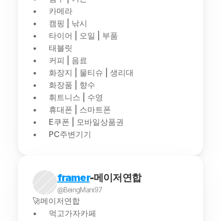
카메라
캠핑 | 낚시
타이어 | 오일 | 부품
태블릿
커피 | 음료
화장지 | 물티슈 | 생리대
화장품 | 향수
휘트니스 | 수영
휴대폰 | 스마트폰
E쿠폰 | 모바일상품권
PC주변기기
framer
-메이저연합
@BeingMani97
🚀메이저연합
먹고가자카페