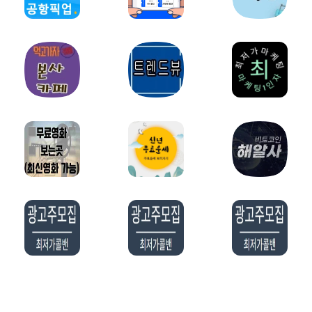
밀키트파트너
약초파트너
캠핑파트너
튜닝파트너
모델파트너
다이어트파트너
렌트카파트너
스마트폰파트너
화장품파트너
영어파트너
자전거파트너
교육/학원파트너
홈페이지제작파트너
오섹시창업
웨딩/결혼파트너
예술/미술파트너
오섹시유통
유학파트너
법률파트너
요식업