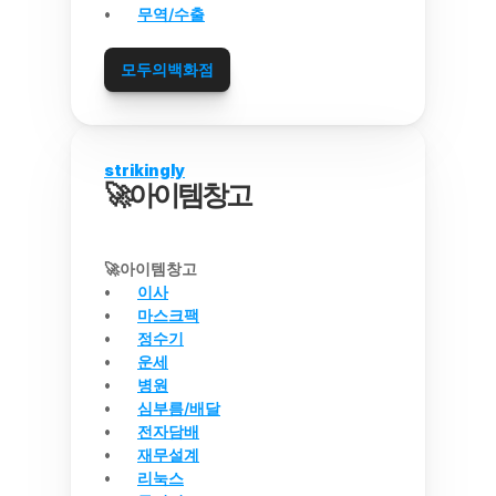
무역/수출
모두의백화점
strikingly
🚀아이템창고
🚀아이템창고
이사
마스크팩
정수기
운세
병원
심부름/배달
전자담배
재무설계
리눅스