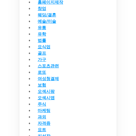
홈페이지제작
창업
웨딩/결혼
예술/미술
유통
유학
법률
요식업
골프
가구
스포츠관련
로또
여성청결제
보험
오섹시팡
오섹시앱
주식
마케팅
과외
자격증
요트
키성장