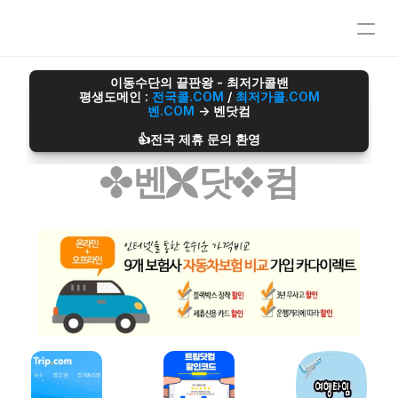
오섹시이사
이동수단의 끝판왕 - 최저가콜밴
평생도메인 : 
전국콜.COM
 / 
최저가콜.COM
마스크팩파트너
벤.COM
 -> 벤닷컴
정수기파트너
오섹시운세
👍전국 제휴 문의 환영
병원파트너
벤
닷
컴
심부름/배달파트너
재무설계파트너
전자담배파트너
리눅스파트너
무지티파트너
탈모파트너
미싱파트너
가발파트너
타투파트너
레저스포츠파트너
어학연수파트너
애완용품파트너