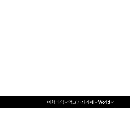
오섹시꽃배달
오섹시남성청결제
오섹시건강
오섹시통신
무역/수출파트너
오섹시코리아
오섹시스토어
오섹시몰
오섹시엔터테인먼트
오섹시인포
오섹시갤
오섹시코리아
오섹시스토어
여행타임
먹고가자카페
World
오섹시몰
오섹시엔터테인먼트
오섹시인포
오섹시갤